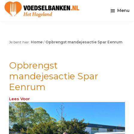
Skip
Skip
Skip
to
to
to
Menu
main
primary
footer
Voedselbank
Voor
content
sidebar
Het
elkaar
Hogeland
Je bent hier:
Home
/
Opbrengst mandejesactie Spar Eenrum
Opbrengst
mandejesactie Spar
Eenrum
Lees Voor